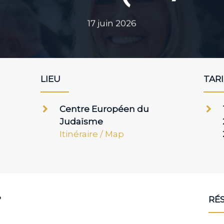
17 juin 2026
LIEU
TAR
Centre Européen du
Judaïsme
Itinéraire / Map
?
RÉ