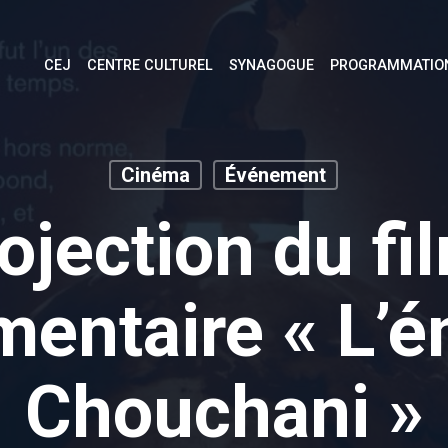
CEJ
CENTRE CULTUREL
SYNAGOGUE
PROGRAMMATIO
Cinéma
Événement
ojection du fi
entaire « L’
Chouchani »