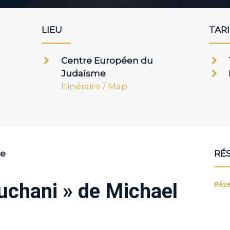
16 juin 2026
LIEU
TAR
Centre Européen du
Judaïsme
Itinéraire / Map
re
RÉ
Rése
uchani » de Michael