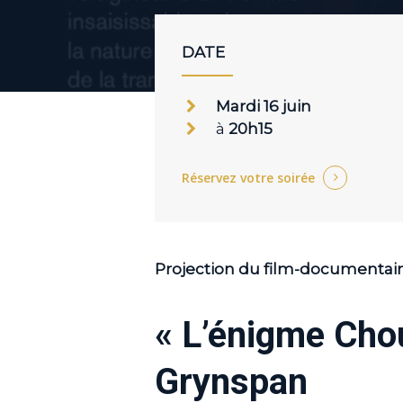
DATE
Mardi 16 juin
à
20h15
Réservez votre soirée
Projection du film-documentai
« L’énigme Cho
Appuyer sur Entrer ou ESC pour fermer
Grynspan