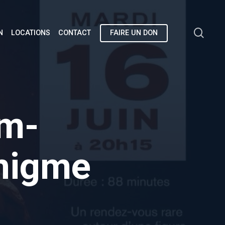
sea
N
LOCATIONS
CONTACT
FAIRE UN DON
lm-
énigme