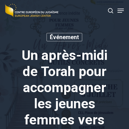
Skip
Men
to
search
main
content
Événement
Un après-midi
de Torah pour
accompagner
les jeunes
femmes vers