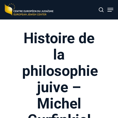
Skip
Men
to
search
main
content
Histoire de
la
philosophie
juive –
Michel