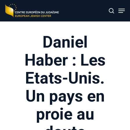
Skip
Men
to
search
main
content
Daniel
Haber : Les
Etats-Unis.
Un pays en
proie au