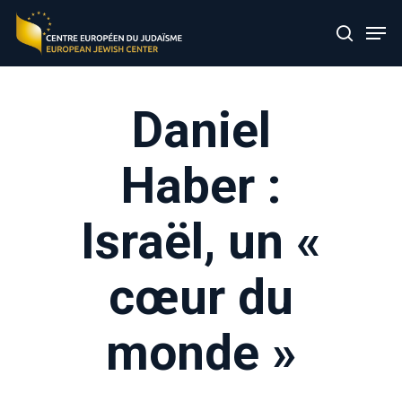
Skip
Men
to
search
main
content
Daniel
Haber :
Israël, un «
cœur du
monde »