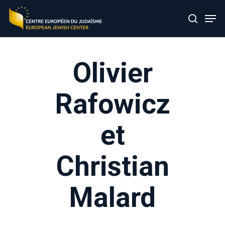
Skip
Men
to
search
main
content
Olivier
Rafowicz
et
Christian
Malard