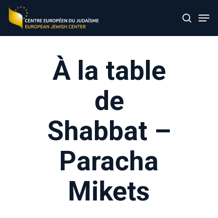
Skip
Men
to
search
main
content
À la table
de
Shabbat –
Paracha
Mikets