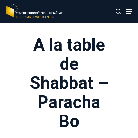
Skip
Men
to
search
main
content
A la table
de
Shabbat –
Paracha
Bo